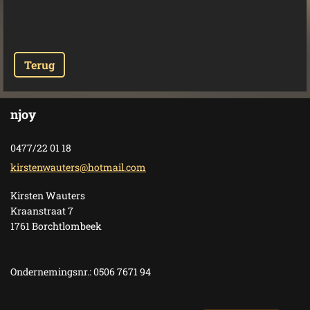
Terug
njoy
0477/22 01 18
kirstenw
auters@h
otmail.c
om
Kirsten Wauters
Kraanstraat 7
1761 Borchtlombeek
Ondernemingsnr.: 0506 7671 94