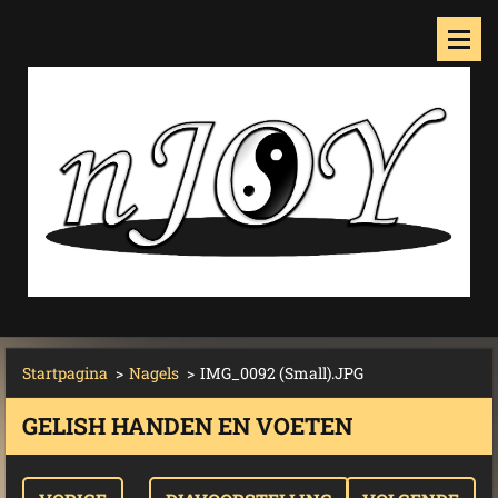
Startpagina
>
Nagels
>
IMG_0092 (Small).JPG
GELISH HANDEN EN VOETEN